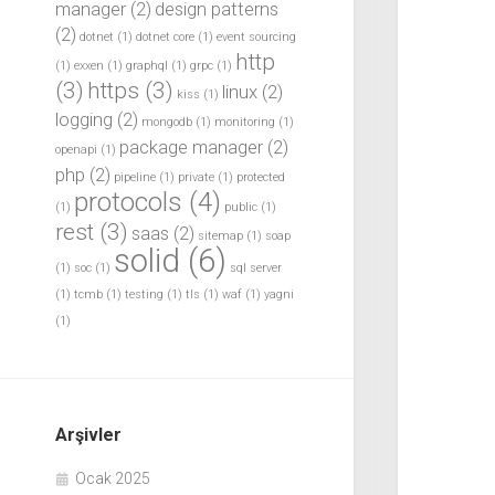
manager
(2)
design patterns
(2)
dotnet
(1)
dotnet core
(1)
event sourcing
http
(1)
exxen
(1)
graphql
(1)
grpc
(1)
(3)
https
(3)
linux
(2)
kiss
(1)
logging
(2)
mongodb
(1)
monitoring
(1)
package manager
(2)
openapi
(1)
php
(2)
pipeline
(1)
private
(1)
protected
protocols
(4)
(1)
public
(1)
rest
(3)
saas
(2)
sitemap
(1)
soap
solid
(6)
(1)
soc
(1)
sql server
(1)
tcmb
(1)
testing
(1)
tls
(1)
waf
(1)
yagni
(1)
Arşivler
Ocak 2025