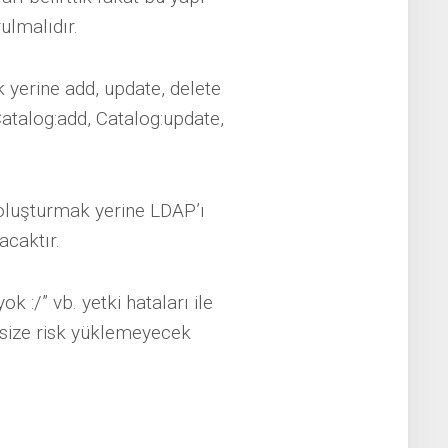
ulmalıdır.
k yerine add, update, delete
Catalog:add, Catalog:update,
 oluşturmak yerine LDAP’ı
acaktır.
 :/” vb. yetki hataları ile
e size risk yüklemeyecek