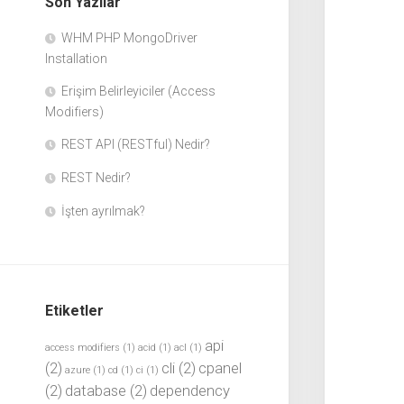
Son Yazılar
WHM PHP MongoDriver
Installation
Erişim Belirleyiciler (Access
Modifiers)
REST API (RESTful) Nedir?
REST Nedir?
İşten ayrılmak?
Etiketler
api
access modifiers
(1)
acid
(1)
acl
(1)
(2)
cli
(2)
cpanel
azure
(1)
cd
(1)
ci
(1)
(2)
database
(2)
dependency