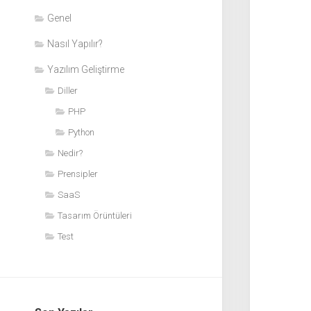
Genel
Nasıl Yapılır?
Yazılım Geliştirme
Diller
PHP
Python
Nedir?
Prensipler
SaaS
Tasarım Örüntüleri
Test