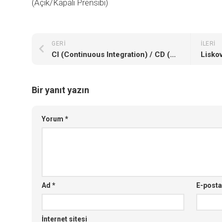
(Açık/Kapalı Prensibi)
GERI
İLERI
CI (Continuous Integration) / CD (Continuous Delivery / Deployment)
Bir yanıt yazın
Yorum
*
Ad
*
E-post
İnternet sitesi