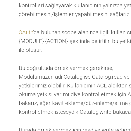
kontrolleri sağlayarak kullanıcının yalnızca yet
görebilmesini/işlemler yapabilmesini sağlarız.
OAuth
‘da bulunan scope alanında ilgili kullanıcı
{MODULE}:{ACTION} şeklinde belirtilir, bu yetkil
ile oluşur.
Bu doğrultuda örnek vermek gerekirse;
Modülümüzün adı Catalog ise Catalog:read ve 
yetkilerimiz olabilir. Kullanıcının ACL aldıkta
okuma yetkisi var mı diye kontrol etmek için A
bakarız, eğer kayıt ekleme/düzenleme/silme gi
kontrol etmek isteseydik Catalog:write bakaca
Burada örnek vermek için read ve write actionla