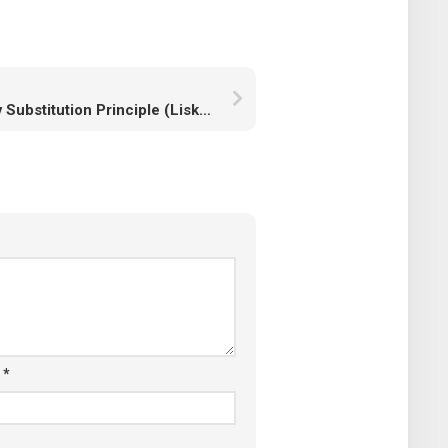
Liskov Substitution Principle (Liskov’un Yerine Geçme Prensibi)
a
*