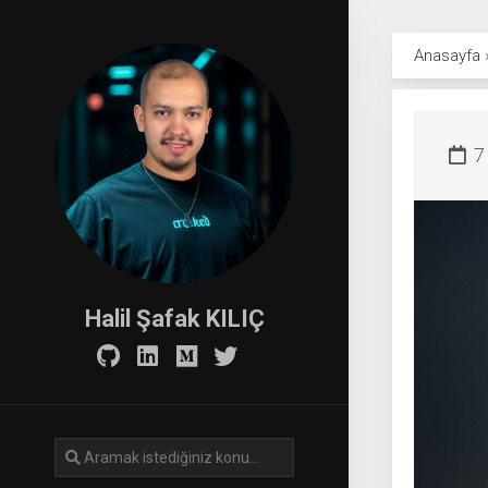
Skip
to
Anasayfa
content
7
Halil Şafak KILIÇ