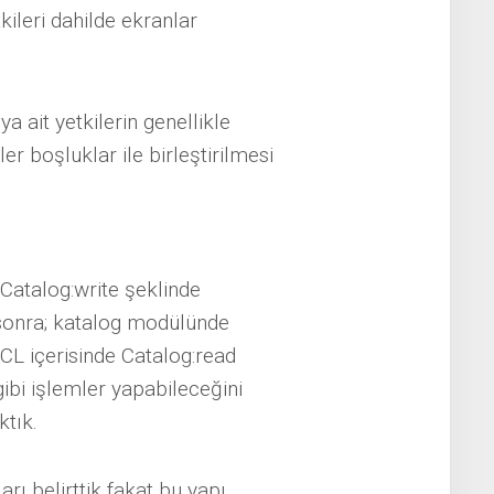
kileri dahilde ekranlar
ya ait yetkilerin genellikle
er boşluklar ile birleştirilmesi
Catalog:write şeklinde
n sonra; katalog modülünde
CL içerisinde Catalog:read
bi işlemler yapabileceğini
ktık.
rı belirttik fakat bu yapı