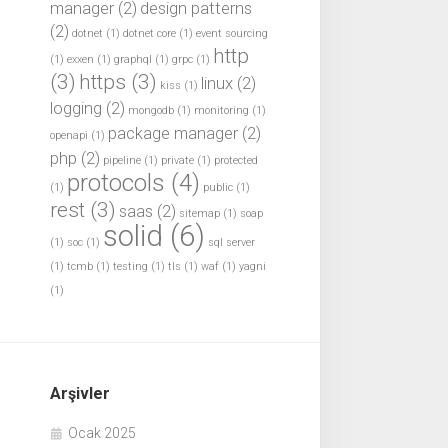
manager
(2)
design patterns
(2)
dotnet
(1)
dotnet core
(1)
event sourcing
http
(1)
exxen
(1)
graphql
(1)
grpc
(1)
(3)
https
(3)
linux
(2)
kiss
(1)
logging
(2)
mongodb
(1)
monitoring
(1)
package manager
(2)
openapi
(1)
php
(2)
pipeline
(1)
private
(1)
protected
protocols
(4)
(1)
public
(1)
rest
(3)
saas
(2)
sitemap
(1)
soap
solid
(6)
(1)
soc
(1)
sql server
(1)
tcmb
(1)
testing
(1)
tls
(1)
waf
(1)
yagni
(1)
Arşivler
Ocak 2025