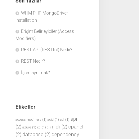
Son Yazılar
WHM PHP MongoDriver
Installation
Erişim Belirleyiciler (Access
Modifiers)
REST API (RESTful) Nedir?
REST Nedir?
İşten ayrılmak?
Etiketler
api
access modifiers
(1)
acid
(1)
acl
(1)
(2)
cli
(2)
cpanel
azure
(1)
cd
(1)
ci
(1)
(2)
database
(2)
dependency