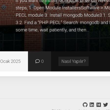
If you want to Install MongoDB Drive on WHM 
steps; 1. Open Module InstallersSoftware > M
PECL module 3. Install mongodb Module3.1. S
3.2. Find a “PHP PECL” Search: mongodb and In
some time, wait patiently, and then...
 Ocak 2025
0
Nasıl Yapılır?