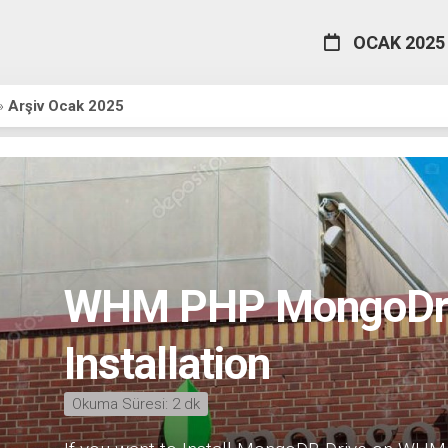
OCAK 2025
»
Arşiv Ocak 2025
WHM PHP MongoDri
Installation
Okuma Süresi:
2
dk