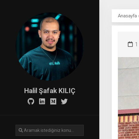
Skip
to
Anasayfa
content
1
Halil Şafak KILIÇ