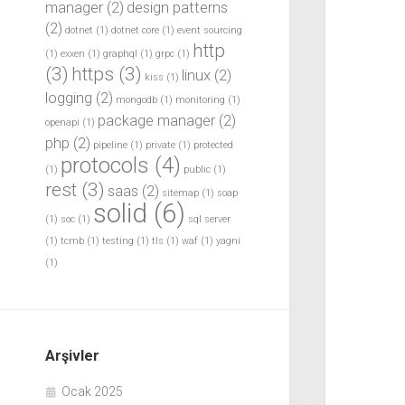
manager
(2)
design patterns
(2)
dotnet
(1)
dotnet core
(1)
event sourcing
http
(1)
exxen
(1)
graphql
(1)
grpc
(1)
(3)
https
(3)
linux
(2)
kiss
(1)
logging
(2)
mongodb
(1)
monitoring
(1)
package manager
(2)
openapi
(1)
php
(2)
pipeline
(1)
private
(1)
protected
protocols
(4)
(1)
public
(1)
rest
(3)
saas
(2)
sitemap
(1)
soap
solid
(6)
(1)
soc
(1)
sql server
(1)
tcmb
(1)
testing
(1)
tls
(1)
waf
(1)
yagni
(1)
Arşivler
Ocak 2025