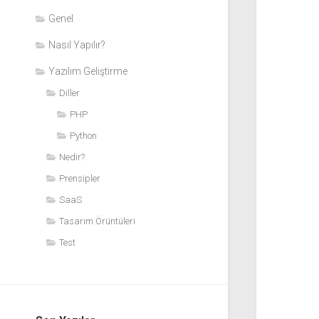
Genel
Nasıl Yapılır?
Yazılım Geliştirme
Diller
PHP
Python
Nedir?
Prensipler
SaaS
Tasarım Örüntüleri
Test