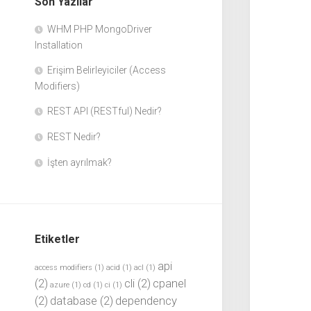
Son Yazılar
WHM PHP MongoDriver
Installation
Erişim Belirleyiciler (Access
Modifiers)
REST API (RESTful) Nedir?
REST Nedir?
İşten ayrılmak?
Etiketler
api
access modifiers
(1)
acid
(1)
acl
(1)
(2)
cli
(2)
cpanel
azure
(1)
cd
(1)
ci
(1)
(2)
database
(2)
dependency