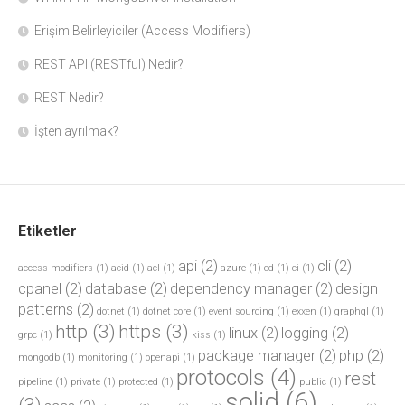
Erişim Belirleyiciler (Access Modifiers)
REST API (RESTful) Nedir?
REST Nedir?
İşten ayrılmak?
Etiketler
api
(2)
cli
(2)
access modifiers
(1)
acid
(1)
acl
(1)
azure
(1)
cd
(1)
ci
(1)
cpanel
(2)
database
(2)
dependency manager
(2)
design
patterns
(2)
dotnet
(1)
dotnet core
(1)
event sourcing
(1)
exxen
(1)
graphql
(1)
http
(3)
https
(3)
linux
(2)
logging
(2)
grpc
(1)
kiss
(1)
package manager
(2)
php
(2)
mongodb
(1)
monitoring
(1)
openapi
(1)
protocols
(4)
rest
pipeline
(1)
private
(1)
protected
(1)
public
(1)
solid
(6)