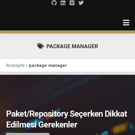
Skip
to
content
PACKAGE MANAGER
Anasayfa
Anasayfa
»
package manager
Hakkımda-eski
Development 101
Faydalı Bağlantılar
İletişim
Paket/Repository Seçerken Dikkat
Hakkımda
Edilmesi Gerekenler