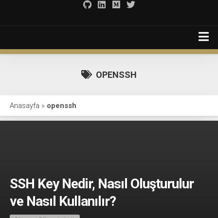
Skip
to
content
OPENSSH
Anasayfa
Anasayfa
»
openssh
Hakkımda-eski
Development 101
Faydalı Bağlantılar
İletişim
SSH Key Nedir, Nasıl Oluşturulur
Hakkımda
ve Nasıl Kullanılır?