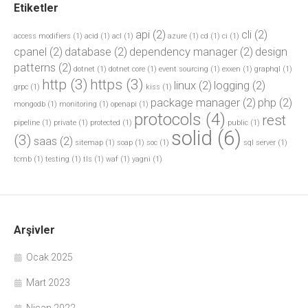
Etiketler
api
(2)
cli
(2)
access modifiers
(1)
acid
(1)
acl
(1)
azure
(1)
cd
(1)
ci
(1)
cpanel
(2)
database
(2)
dependency manager
(2)
design
patterns
(2)
dotnet
(1)
dotnet core
(1)
event sourcing
(1)
exxen
(1)
graphql
(1)
http
(3)
https
(3)
linux
(2)
logging
(2)
grpc
(1)
kiss
(1)
package manager
(2)
php
(2)
mongodb
(1)
monitoring
(1)
openapi
(1)
protocols
(4)
rest
pipeline
(1)
private
(1)
protected
(1)
public
(1)
solid
(6)
(3)
saas
(2)
sitemap
(1)
soap
(1)
soc
(1)
sql server
(1)
tcmb
(1)
testing
(1)
tls
(1)
waf
(1)
yagni
(1)
Arşivler
Ocak 2025
Mart 2023