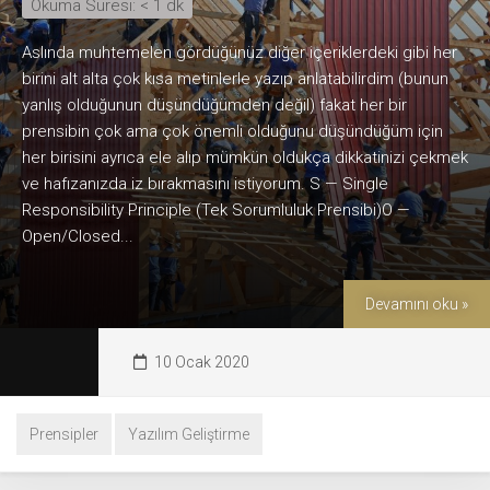
Okuma Süresi:
< 1
dk
Aslında muhtemelen gördüğünüz diğer içeriklerdeki gibi her
birini alt alta çok kısa metinlerle yazıp anlatabilirdim (bunun
yanlış olduğunun düşündüğümden değil) fakat her bir
prensibin çok ama çok önemli olduğunu düşündüğüm için
her birisini ayrıca ele alıp mümkün oldukça dikkatinizi çekmek
ve hafızanızda iz bırakmasını istiyorum. S — Single
Responsibility Principle (Tek Sorumluluk Prensibi)O —
Open/Closed...
Devamını oku »
10 Ocak 2020
Prensipler
Yazılım Geliştirme