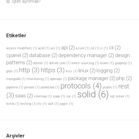
İşten ayrılmak?
Etiketler
api
(2)
cli
(2)
access modifiers
(1)
acid
(1)
acl
(1)
azure
(1)
cd
(1)
ci
(1)
cpanel
(2)
database
(2)
dependency manager
(2)
design
patterns
(2)
dotnet
(1)
dotnet core
(1)
event sourcing
(1)
exxen
(1)
graphql
(1)
http
(3)
https
(3)
linux
(2)
logging
(2)
grpc
(1)
kiss
(1)
package manager
(2)
php
(2)
mongodb
(1)
monitoring
(1)
openapi
(1)
protocols
(4)
rest
pipeline
(1)
private
(1)
protected
(1)
public
(1)
solid
(6)
(3)
saas
(2)
sitemap
(1)
soap
(1)
soc
(1)
sql server
(1)
tcmb
(1)
testing
(1)
tls
(1)
waf
(1)
yagni
(1)
Arşivler